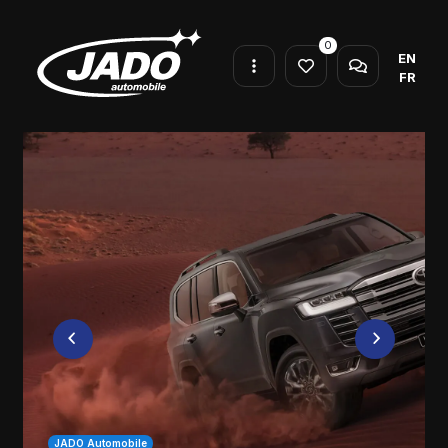
0
EN
FR
JADO Automobile