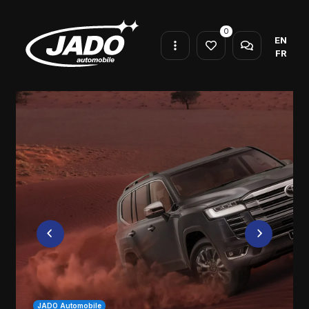
0
EN
FR
JADO Automobile