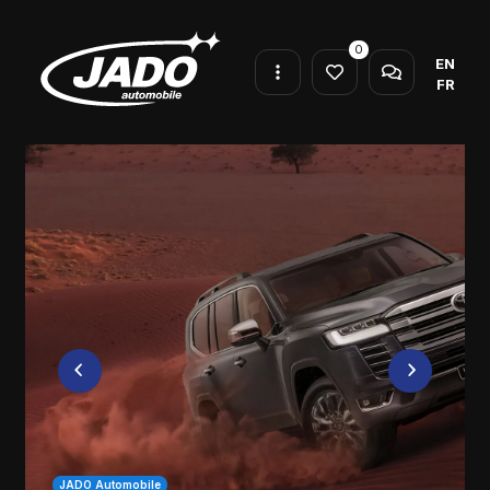
0
EN
FR
JADO Automobile